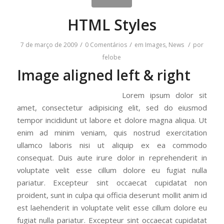
HTML Styles
/
/
/
7 de março de 2009
0 Comentários
em
Images
,
News
por
felobe
Image aligned left & right
Lorem ipsum dolor sit
amet, consectetur adipisicing elit, sed do eiusmod
tempor incididunt ut labore et dolore magna aliqua. Ut
enim ad minim veniam, quis nostrud exercitation
ullamco laboris nisi ut aliquip ex ea commodo
consequat. Duis aute irure dolor in reprehenderit in
voluptate velit esse cillum dolore eu fugiat nulla
pariatur. Excepteur sint occaecat cupidatat non
proident, sunt in culpa qui officia deserunt mollit anim id
est laehenderit in voluptate velit esse cillum dolore eu
fugiat nulla pariatur. Excepteur sint occaecat cupidatat