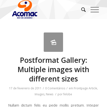
Postformat Gallery:
Multiple images with
different sizes
/
/
17 de fevereiro de 2011
0 Comentários
em
Frontpage Article
,
/
Images
,
News
por
felobe
Nullam dictum felis eu pede mollis pretium. Integer