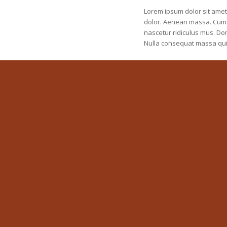
Lorem ipsum dolor sit amet
dolor. Aenean massa. Cum 
nascetur ridiculus mus. Don
Nulla consequat massa qui
sem. Nulla consequat
scing elit. Aenean