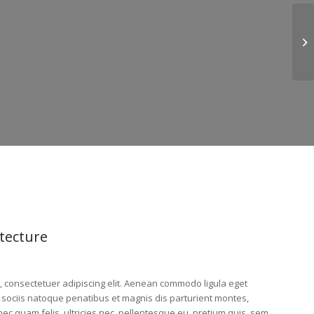
Pr
tecture
, consectetuer adipiscing elit. Aenean commodo ligula eget
sociis natoque penatibus et magnis dis parturient montes,
ec quam felis, ultricies nec, pellentesque eu, pretium quis, sem.