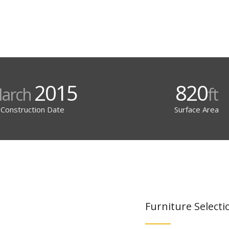
2015
820
arch
ft
Construction Date
Surface Area
Furniture Selecti