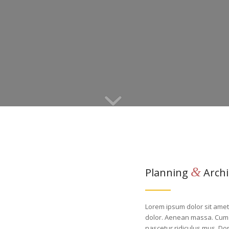
&
Planning
Archi
Lorem ipsum dolor sit amet
dolor. Aenean massa. Cum 
nascetur ridiculus mus. Don