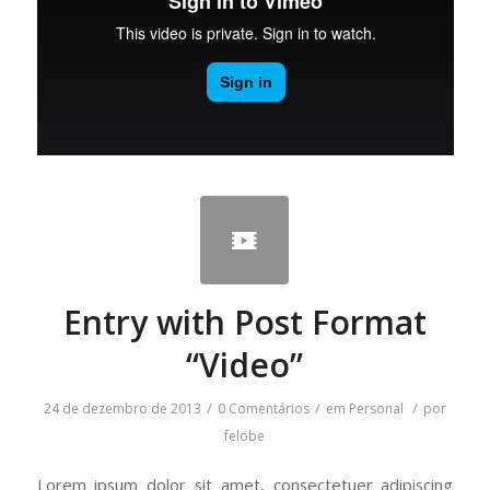
Entry with Post Format
“Video”
/
/
/
24 de dezembro de 2013
0 Comentários
em
Personal
por
felobe
Lorem ipsum dolor sit amet, consectetuer adipiscing