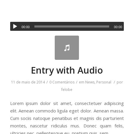
00:00
00:00
Entry with Audio
/
/
/
11 de maio de 2014
0 Comentários
em
News
,
Personal
por
felobe
Lorem ipsum dolor sit amet, consectetuer adipiscing
elit. Aenean commodo ligula eget dolor. Aenean massa.
Cum sociis natoque penatibus et magnis dis parturient
montes, nascetur ridiculus mus. Donec quam felis,
ultricies nec, pellentesque eu, pretium quis, sem.