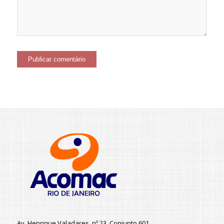
Av. Henrique Valadares, nº 23, Conjunto 601